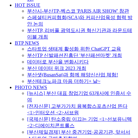
HOT ISSUE
부산시-부산TP-벡스코 'PARIS AIR SHOW' 참관
스페셜티커피협회(SCA)와 커피산업육성 협력 방
안 논의
부산TP, 리버풀 광역도시권 혁신기관과 라운드테
이블 개최
BTP NEWS
스타트업 생태계 활성화 위한 ChatGPT 교육
부산TP 신발패션진흥단 '부산패션마켓' 개최
데이터로 부산을 변화시키다
부산 데이터 위크 2023 개최
부산샛(BusanSat)과 함께 해양신산업 체험!
부산테크노파크 마음 더하기+ 날~
PHOTO NEWS
[뉴시스] 부산 대표 창업기업 63개사에 인증서 수
여
[전자신문] 고부가가치 융복합스포츠산업 뜬다
<1>인터오션 <2>서브원
[국제신문] 탄소중립 이끄는 기업 <1>선보유니텍
<2>디에이치콘트롤스
[부산제일경제] 부산 중견기업·공공기관, 앞서서