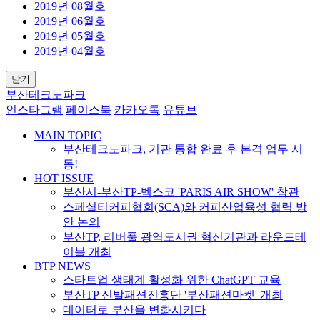
2019년 08월호
2019년 06월호
2019년 05월호
2019년 04월호
닫기
부산테크노파크
인스타그램
페이스북
카카오톡
유튜브
MAIN TOPIC
부산테크노파크, 기관 통합 완료 후 본격 업무 시
동!
HOT ISSUE
부산시-부산TP-벡스코 'PARIS AIR SHOW' 참관
스페셜티커피협회(SCA)와 커피산업육성 협력 방
안 논의
부산TP, 리버풀 광역도시권 혁신기관과 라운드테
이블 개최
BTP NEWS
스타트업 생태계 활성화 위한 ChatGPT 교육
부산TP 신발패션진흥단 '부산패션마켓' 개최
데이터로 부산을 변화시키다