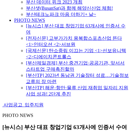
부산 데이터 위크 2023 개최
부산샛(BusanSat)과 함께 해양신산업 체험!
부산테크노파크 마음 더하기+ 날~
PHOTO NEWS
[뉴시스] 부산 대표 창업기업 63개사에 인증서 수
여
[전자신문] 고부가가치 융복합스포츠산업 뜬다
<1>인터오션 <2>서브원
[국제신문] 탄소중립 이끄는 기업 <1>선보유니텍
<2>디에이치콘트롤스
[부산제일경제] 부산 중견기업·공공기관, 앞서서
스타트업 구매촉진할까
[부산TP] 2023년 동남권 기술장터 성료…기술정보
교류의 장 마련
[부산TP] 해운·항만·물류 산업 재취업 일자리 지원
사업 성과! 2단계 추진
사업공고
입주지원
PHOTO NEWS
[뉴시스] 부산 대표 창업기업 63개사에 인증서 수여