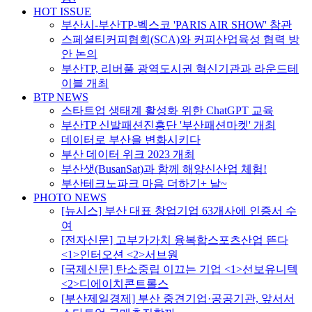
HOT ISSUE
부산시-부산TP-벡스코 'PARIS AIR SHOW' 참관
스페셜티커피협회(SCA)와 커피산업육성 협력 방
안 논의
부산TP, 리버풀 광역도시권 혁신기관과 라운드테
이블 개최
BTP NEWS
스타트업 생태계 활성화 위한 ChatGPT 교육
부산TP 신발패션진흥단 '부산패션마켓' 개최
데이터로 부산을 변화시키다
부산 데이터 위크 2023 개최
부산샛(BusanSat)과 함께 해양신산업 체험!
부산테크노파크 마음 더하기+ 날~
PHOTO NEWS
[뉴시스] 부산 대표 창업기업 63개사에 인증서 수
여
[전자신문] 고부가가치 융복합스포츠산업 뜬다
<1>인터오션 <2>서브원
[국제신문] 탄소중립 이끄는 기업 <1>선보유니텍
<2>디에이치콘트롤스
[부산제일경제] 부산 중견기업·공공기관, 앞서서