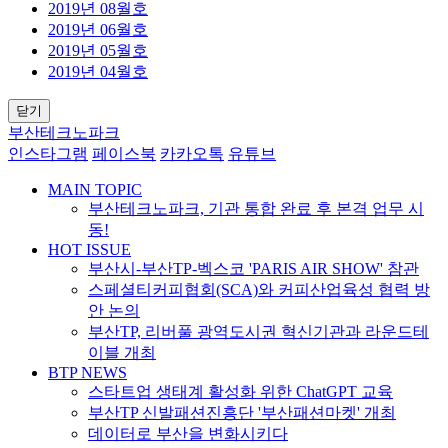
2019년 08월호
2019년 06월호
2019년 05월호
2019년 04월호
닫기
부산테크노파크
인스타그램
페이스북
카카오톡
유튜브
MAIN TOPIC
부산테크노파크, 기관 통합 완료 후 본격 업무 시
동!
HOT ISSUE
부산시-부산TP-벡스코 'PARIS AIR SHOW' 참관
스페셜티커피협회(SCA)와 커피산업육성 협력 방
안 논의
부산TP, 리버풀 광역도시권 혁신기관과 라운드테
이블 개최
BTP NEWS
스타트업 생태계 활성화 위한 ChatGPT 교육
부산TP 신발패션진흥단 '부산패션마켓' 개최
데이터로 부산을 변화시키다