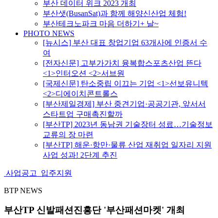
부산 데이터 위크 2023 개최
부산샛(BusanSat)과 함께 해양신산업 체험!
부산테크노파크 마음 더하기+ 날~
PHOTO NEWS
[뉴시스] 부산 대표 창업기업 63개사에 인증서 수
여
[전자신문] 고부가가치 융복합스포츠산업 뜬다
<1>인터오션 <2>서브원
[국제신문] 탄소중립 이끄는 기업 <1>선보유니텍
<2>디에이치콘트롤스
[부산제일경제] 부산 중견기업·공공기관, 앞서서
스타트업 구매촉진할까
[부산TP] 2023년 동남권 기술장터 성료…기술정보
교류의 장 마련
[부산TP] 해운·항만·물류 산업 재취업 일자리 지원
사업 성과! 2단계 추진
사업공고
입주지원
BTP NEWS
부산TP 신발패션진흥단 '부산패션마켓' 개최