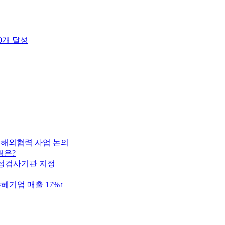
0개 달성
차…해외협력 사업 논의
획은?
전성검사기관 지정
기업 매출 17%↑