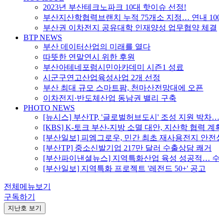
2023년 부산테크노파크 10대 핫이슈 선정!
부산지산학협력브랜치 누적 75개소 지정… 연내 10
부산권 이차전지 공유대학 인재양성 업무협약 체결
BTP NEWS
부산 데이터산업의 미래를 열다
따뜻한 연말연시 위한 후원
부산아테네포럼시민아카데미 시즌1 성료
시군구연고산업육성사업 2개 선정
부산 최대 규모 스마트팜, 천마산전망대에 오픈
이차전지·반도체산업 동남권 밸리 구축
PHOTO NEWS
[뉴시스] 부산TP, '글로벌허브도시' 조성 지원 박
[KBS] K-토크 부산-지방 소멸 대안, 지산학 협력 계
[부산일보] 피엠그로우, 민간 최초 재사용전지 안
[부산TP] 중소신발기업 217만 달러 수출상담 쾌거
[부산파이낸셜뉴스] 지역특화산업 육성 성공적… 수혜
[부산일보] 지역특화 프로젝트 '레전드 50+' 공고
전체메뉴보기
구독하기
지난호 보기