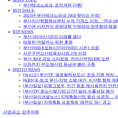
MAIN TOPIC
부산테크노파크, 조직개편 단행!
HOT ISSUE
2023년 부산테크노파크 10대 핫이슈 선정!
부산지산학협력브랜치 누적 75개소 지정… 연내 10
부산권 이차전지 공유대학 인재양성 업무협약 체결
BTP NEWS
부산 데이터산업의 미래를 열다
따뜻한 연말연시 위한 후원
부산아테네포럼시민아카데미 시즌1 성료
시군구연고산업육성사업 2개 선정
부산 최대 규모 스마트팜, 천마산전망대에 오픈
이차전지·반도체산업 동남권 밸리 구축
PHOTO NEWS
[뉴시스] 부산TP, '글로벌허브도시' 조성 지원 박
[KBS] K-토크 부산-지방 소멸 대안, 지산학 협력 계
[부산일보] 피엠그로우, 민간 최초 재사용전지 안
[부산TP] 중소신발기업 217만 달러 수출상담 쾌거
[부산파이낸셜뉴스] 지역특화산업 육성 성공적… 수혜
[부산일보] 지역특화 프로젝트 '레전드 50+' 공고
사업공고
입주지원