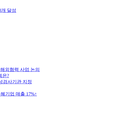
0개 달성
차…해외협력 사업 논의
획은?
전성검사기관 지정
기업 매출 17%↑