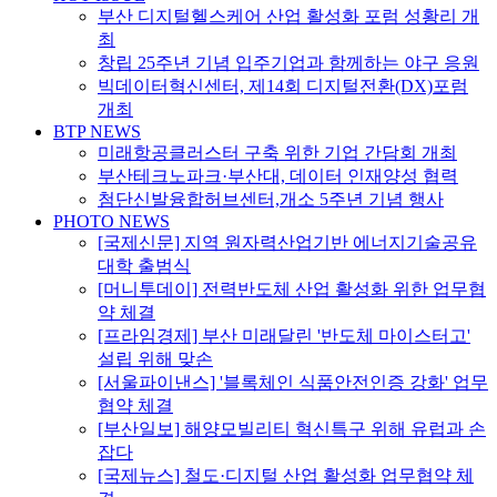
부산 디지털헬스케어 산업 활성화 포럼 성황리 개
최
창립 25주년 기념 입주기업과 함께하는 야구 응원
빅데이터혁신센터, 제14회 디지털전환(DX)포럼
개최
BTP NEWS
미래항공클러스터 구축 위한 기업 간담회 개최
부산테크노파크·부산대, 데이터 인재양성 협력
첨단신발융합허브센터,개소 5주년 기념 행사
PHOTO NEWS
[국제신문] 지역 원자력산업기반 에너지기술공유
대학 출범식
[머니투데이] 전력반도체 산업 활성화 위한 업무협
약 체결
[프라임경제] 부산 미래달린 '반도체 마이스터고'
설립 위해 맞손
[서울파이낸스] '블록체인 식품안전인증 강화' 업무
협약 체결
[부산일보] 해양모빌리티 혁신특구 위해 유럽과 손
잡다
[국제뉴스] 철도·디지털 산업 활성화 업무협약 체