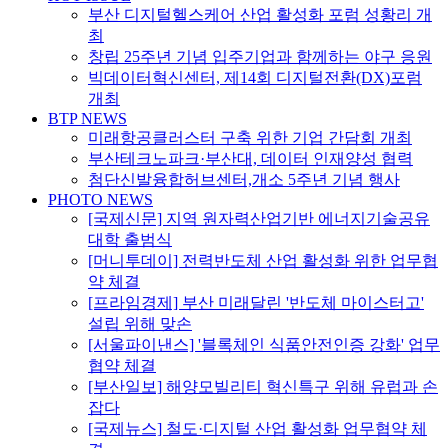
부산 디지털헬스케어 산업 활성화 포럼 성황리 개
최
창립 25주년 기념 입주기업과 함께하는 야구 응원
빅데이터혁신센터, 제14회 디지털전환(DX)포럼
개최
BTP NEWS
미래항공클러스터 구축 위한 기업 간담회 개최
부산테크노파크·부산대, 데이터 인재양성 협력
첨단신발융합허브센터,개소 5주년 기념 행사
PHOTO NEWS
[국제신문] 지역 원자력산업기반 에너지기술공유
대학 출범식
[머니투데이] 전력반도체 산업 활성화 위한 업무협
약 체결
[프라임경제] 부산 미래달린 '반도체 마이스터고'
설립 위해 맞손
[서울파이낸스] '블록체인 식품안전인증 강화' 업무
협약 체결
[부산일보] 해양모빌리티 혁신특구 위해 유럽과 손
잡다
[국제뉴스] 철도·디지털 산업 활성화 업무협약 체