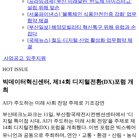
[프라임경제] 부산 미래달린 '반도체 마이스터고'
설립 위해 맞손
[서울파이낸스] '블록체인 식품안전인증 강화' 업무
협약 체결
[부산일보] 해양모빌리티 혁신특구 위해 유럽과 손
잡다
[국제뉴스] 철도·디지털 산업 활성화 업무협약 체
결
사업공고
입주지원
HOT ISSUE
빅데이터혁신센터, 제14회 디지털전환(DX)포럼 개
최
AI가 주도하는 미래 사회 전망 주제로 기조강연
부산테크노파크는 11일, 부산항국제전시컨벤션센터에서 ‘디
지털 특이점 시대, AI가 주도하는 미래 사회 전망'을 주제로 제
14회 디지털전환(DX) 포럼을 개최헸다. 이번 포럼은 빅스퀘어
유니언과 공동으로 주최하며, 연안‧교통‧환경‧산림‧농식