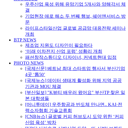
우주산업 육성 위해 유망기업 5개사와 양해각서 체
결
기업현장 애로 해소 두 번째 행보, 쉐어앤서비스 방
문
라이프스타일산업 글로벌 공급망 대응전략 세미나
개최
BTP NEWS
제조업 지원도 디자인이 필요하다
‘미래 이차전지 산업 포럼’ 성황리 개최
패션창작스튜디오 디자이너, 커넥트현대 입점
PHOTO NEWS
[국제신문] 베트남 최대 스타트업 행사서 부산기업
4곳 ‘톱50’
[국제뉴스] 데이터 생태계 활성화 위해 지역 공공
기관과 MOU 체결
[부산일보] "K뷰티 배우러 왔어요" 부산TP 찾은 일
본 대학생들
[머니투데이] 우주항공과 반도체 만나면.. KAI·전
력소자협회 기술교류회
[CNB뉴스] 글로벌 커피 허브도시 도약 위한 ‘커피
산업 육성’ 박차