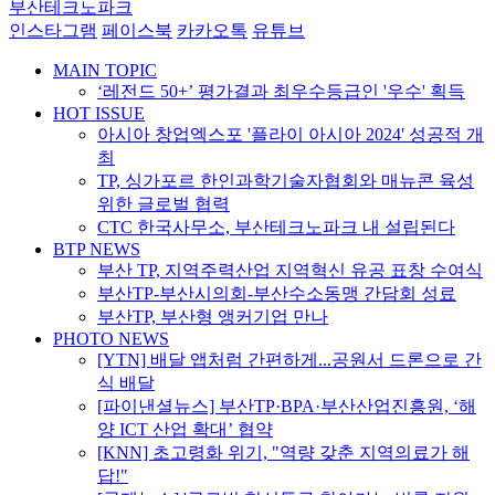
부산테크노파크
인스타그램
페이스북
카카오톡
유튜브
MAIN TOPIC
‘레전드 50+’ 평가결과 최우수등급인 '우수' 획득
HOT ISSUE
아시아 창업엑스포 '플라이 아시아 2024' 성공적 개
최
TP, 싱가포르 한인과학기술자협회와 매뉴콘 육성
위한 글로벌 협력
CTC 한국사무소, 부산테크노파크 내 설립된다
BTP NEWS
부산 TP, 지역주력산업 지역혁신 유공 표창 수여식
부산TP-부산시의회-부산수소동맹 간담회 성료
부산TP, 부산형 앵커기업 만나
PHOTO NEWS
[YTN] 배달 앱처럼 간편하게...공원서 드론으로 간
식 배달
[파이낸셜뉴스] 부산TP·BPA·부산산업진흥원, ‘해
양 ICT 산업 확대’ 협약
[KNN] 초고령화 위기, "역량 갖춘 지역의료가 해
답!"