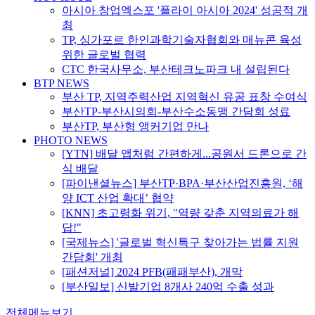
아시아 창업엑스포 '플라이 아시아 2024' 성공적 개
최
TP, 싱가포르 한인과학기술자협회와 매뉴콘 육성
위한 글로벌 협력
CTC 한국사무소, 부산테크노파크 내 설립된다
BTP NEWS
부산 TP, 지역주력산업 지역혁신 유공 표창 수여식
부산TP-부산시의회-부산수소동맹 간담회 성료
부산TP, 부산형 앵커기업 만나
PHOTO NEWS
[YTN] 배달 앱처럼 간편하게...공원서 드론으로 간
식 배달
[파이낸셜뉴스] 부산TP·BPA·부산산업진흥원, ‘해
양 ICT 산업 확대’ 협약
[KNN] 초고령화 위기, "역량 갖춘 지역의료가 해
답!"
[국제뉴스] '글로벌 혁신특구 찾아가는 법률 지원
간담회' 개최
[패션저널] 2024 PFB(패패부산), 개막
[부산일보] 신발기업 8개사 240억 수출 성과
전체메뉴보기