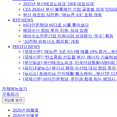
2025년 부산테크노파크 '10대 대표성과'
CES 2026서 부산 블록체인 기업 글로벌 성과 잇따
부산 제조업 AI전환, ‘매뉴콘 AX’ 포럼 개최
BTP NEWS
바다인문학당 바다로 시를 톺아보다
해양수산 창업·투자 지원, 성과 입증
예비수소전문기업 지원사업 성과평가 ‘우수’ 획득
‘AI전략 파트너스 협의회’ 개최
PHOTO NEWS
[국제신문] ‘매뉴콘’ 9곳 지난해 매출 19% 증가…
[국제신문] “탄소중립 선도할 부산, 에너지 기술허
[부산일보] 부산테크노파크, 미국선급협회(ABS)와
[파이낸셜뉴스] 부산서 해양·수산업 대상 창업·투자
[뉴시스] 트레이닝·인지재활·헬스케어…부산TP, 
[국제신문] 바다인문학당, 주민과 함께 하는 해양시
전체메뉴보기
구독하기
지난호 보기
2026년 06월호
2026년 05월호