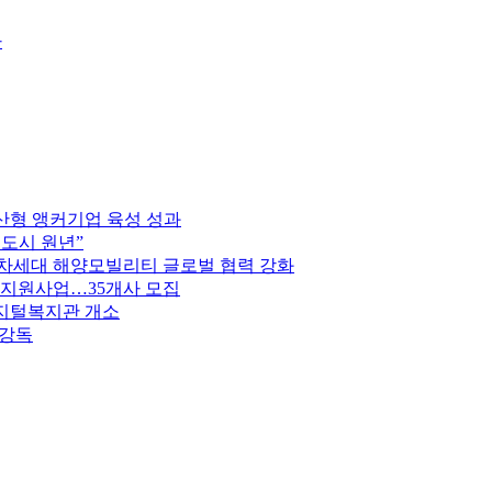
라
부산형 앵커기업 육성 성과
브도시 원년”
 차세대 해양모빌리티 글로벌 협력 강화
 지원사업…35개사 모집
디지털복지관 개소
 강독