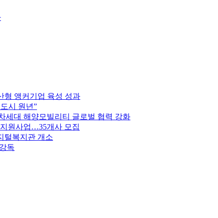
라
부산형 앵커기업 육성 성과
브도시 원년”
 차세대 해양모빌리티 글로벌 협력 강화
 지원사업…35개사 모집
디지털복지관 개소
 강독