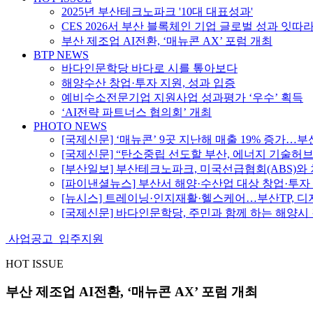
2025년 부산테크노파크 '10대 대표성과'
CES 2026서 부산 블록체인 기업 글로벌 성과 잇따
부산 제조업 AI전환, ‘매뉴콘 AX’ 포럼 개최
BTP NEWS
바다인문학당 바다로 시를 톺아보다
해양수산 창업·투자 지원, 성과 입증
예비수소전문기업 지원사업 성과평가 ‘우수’ 획득
‘AI전략 파트너스 협의회’ 개최
PHOTO NEWS
[국제신문] ‘매뉴콘’ 9곳 지난해 매출 19% 증가…
[국제신문] “탄소중립 선도할 부산, 에너지 기술허
[부산일보] 부산테크노파크, 미국선급협회(ABS)와
[파이낸셜뉴스] 부산서 해양·수산업 대상 창업·투자
[뉴시스] 트레이닝·인지재활·헬스케어…부산TP, 
[국제신문] 바다인문학당, 주민과 함께 하는 해양시
사업공고
입주지원
HOT ISSUE
부산 제조업 AI전환, ‘매뉴콘 AX’ 포럼 개최