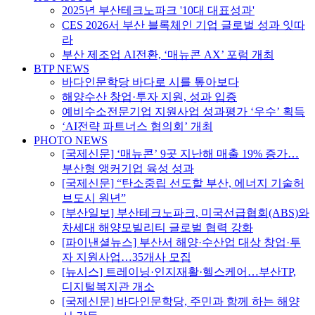
2025년 부산테크노파크 '10대 대표성과'
CES 2026서 부산 블록체인 기업 글로벌 성과 잇따
라
부산 제조업 AI전환, ‘매뉴콘 AX’ 포럼 개최
BTP NEWS
바다인문학당 바다로 시를 톺아보다
해양수산 창업·투자 지원, 성과 입증
예비수소전문기업 지원사업 성과평가 ‘우수’ 획득
‘AI전략 파트너스 협의회’ 개최
PHOTO NEWS
[국제신문] ‘매뉴콘’ 9곳 지난해 매출 19% 증가…
부산형 앵커기업 육성 성과
[국제신문] “탄소중립 선도할 부산, 에너지 기술허
브도시 원년”
[부산일보] 부산테크노파크, 미국선급협회(ABS)와
차세대 해양모빌리티 글로벌 협력 강화
[파이낸셜뉴스] 부산서 해양·수산업 대상 창업·투
자 지원사업…35개사 모집
[뉴시스] 트레이닝·인지재활·헬스케어…부산TP,
디지털복지관 개소
[국제신문] 바다인문학당, 주민과 함께 하는 해양