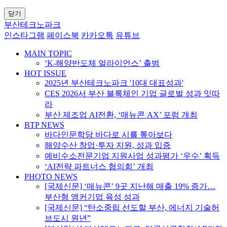
닫기
부산테크노파크
인스타그램
페이스북
카카오톡
유튜브
MAIN TOPIC
‘K-해양반도체 얼라이언스’ 출범
HOT ISSUE
2025년 부산테크노파크 '10대 대표성과'
CES 2026서 부산 블록체인 기업 글로벌 성과 잇따
라
부산 제조업 AI전환, ‘매뉴콘 AX’ 포럼 개최
BTP NEWS
바다인문학당 바다로 시를 톺아보다
해양수산 창업·투자 지원, 성과 입증
예비수소전문기업 지원사업 성과평가 ‘우수’ 획득
‘AI전략 파트너스 협의회’ 개최
PHOTO NEWS
[국제신문] ‘매뉴콘’ 9곳 지난해 매출 19% 증가…
부산형 앵커기업 육성 성과
[국제신문] “탄소중립 선도할 부산, 에너지 기술허
브도시 원년”