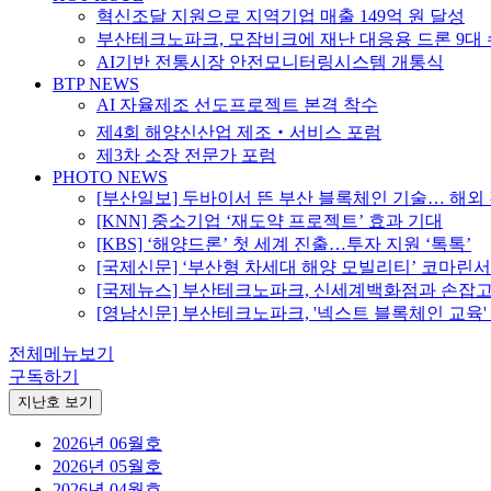
혁신조달 지원으로 지역기업 매출 149억 원 달성
부산테크노파크, 모잠비크에 재난 대응용 드론 9대
AI기반 전통시장 안전모니터링시스템 개통식
BTP NEWS
AI 자율제조 선도프로젝트 본격 착수
제4회 해양신산업 제조‧서비스 포럼
제3차 소장 전문가 포럼
PHOTO NEWS
[부산일보] 두바이서 뜬 부산 블록체인 기술… 해외
[KNN] 중소기업 ‘재도약 프로젝트’ 효과 기대
[KBS] ‘해양드론’ 첫 세계 진출…투자 지원 ‘톡톡’
[국제신문] ‘부산형 차세대 해양 모빌리티’ 코마린서
[국제뉴스] 부산테크노파크, 신세계백화점과 손잡고
[영남신문] 부산테크노파크, '넥스트 블록체인 교육'
전체메뉴보기
구독하기
지난호 보기
2026년 06월호
2026년 05월호
2026년 04월호