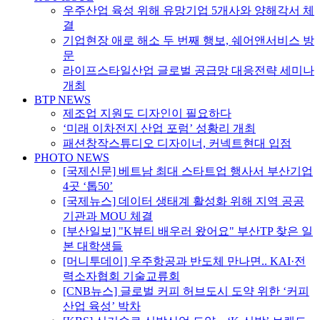
우주산업 육성 위해 유망기업 5개사와 양해각서 체
결
기업현장 애로 해소 두 번째 행보, 쉐어앤서비스 방
문
라이프스타일산업 글로벌 공급망 대응전략 세미나
개최
BTP NEWS
제조업 지원도 디자인이 필요하다
‘미래 이차전지 산업 포럼’ 성황리 개최
패션창작스튜디오 디자이너, 커넥트현대 입점
PHOTO NEWS
[국제신문] 베트남 최대 스타트업 행사서 부산기업
4곳 ‘톱50’
[국제뉴스] 데이터 생태계 활성화 위해 지역 공공
기관과 MOU 체결
[부산일보] "K뷰티 배우러 왔어요" 부산TP 찾은 일
본 대학생들
[머니투데이] 우주항공과 반도체 만나면.. KAI·전
력소자협회 기술교류회
[CNB뉴스] 글로벌 커피 허브도시 도약 위한 ‘커피
산업 육성’ 박차