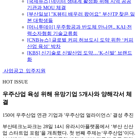
[국제뉴스] 데이터 생태계 활성화 위해 지역 공공
기관과 MOU 체결
[부산일보] "K뷰티 배우러 왔어요" 부산TP 찾은 일
본 대학생들
[머니투데이] 우주항공과 반도체 만나면.. KAI·전
력소자협회 기술교류회
[CNB뉴스] 글로벌 커피 허브도시 도약 위한 ‘커피
산업 육성’ 박차
[KBS] 신기술로 신발산업 도약…‘K-신발’ 브랜드
화
사업공고
입주지원
HOT ISSUE
우주산업 육성 위해 유망기업 5개사와 양해각서 체
결
150여 우주산업 연관 기업과 '우주산업 얼라이언스' 결성 추진
부산테크노파크는 28일 14시 유라시아플랫폼에서 ‘부산 신산
업 스타트업 포럼’을 개최했다. 첫 번째 주제는‘우주산업’이다.