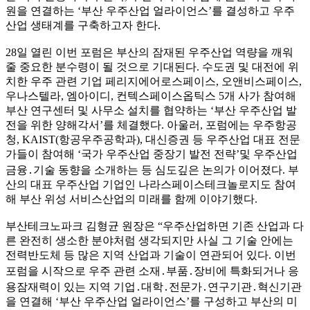
원을 연결하는 ‘부산 우주산업 얼라이언스’를 결성하고 우주
산업 생태계를 구축하고자 한다.
28일 열린 이번 포럼은 부산의 잠재된 우주산업 역량을 깨워
줄 중요한 분수령이 될 것으로 기대된다. 수도권 및 대전에 위
치한 우주 관련 기업 페리지에어로스페이스, 오앤비스페이스,
우나스텔라, 엠아이디, 컨텍스페이스옵틱스 5개 사가 참여해
부산 연구센터 및 사무소 설치를 협약하는 ‘부산 우주산업 발
전을 위한 양해각서’를 체결했다. 아울러, 포럼에는 우주항공
청, KAIST(항공우주공학과), 대신증권 등 우주산업 대표 전문
가들이 참여해 ‘국가 우주산업 중장기 발전 전략’및 우주산업
금융․기술 동향을 소개하는 등 심도깊은 논의가 이어졌다. 부
산의 대표 우주산업 기업인 나라스페이스테크놀로지도 참여
해 부산 위성 서비스산업의 미래를 함께 이야기했다.
부산테크노파크 김형균 원장은 “우주산업하면 기존 산업과 다
른 완전히 생소한 분야처럼 생각되지만 사실 그 기술 안에는
전력반도체 등 많은 지역 산업과 기술이 연관되어 있다. 이번
포럼을 시작으로 우주 관련 소재․부품․장비에 특화되거나 응
용잠재력이 있는 지역 기업․대학․전문가․연구기관․혁신기관
을 연결해 ‘부산 우주산업 얼라이언스’를 구성하고 부산의 미