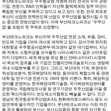
부산테크노파크는 우주항공청 개청에 따라 전국의 우주 관련
기업, 전문가, R&D 인력들이 지산학 협력체계와 정주 여건이
확립된 부산을 주목하고 있다고 보고 있다. 또한, 전국 최초로
부산이 선점한 전력반도체 산업도 우주산업을 발전시킬 수 있
는 중요한 전방산업이 된다. 이에 부산테크노파크는 ‘우주산
업’을 포럼의 첫 주제로 선정했다.
부산테크노파크는 부산지역 우주산업 연관 소재, 부품, 장비,
반도체 기업을 150여 개사로 파악하고 있다. 강서구에 위치한
대한항공 우주항공사업본부 테크센터 같은 대기업부터, 지난
해 저궤도 소형위성을 쏘아올린 나라스페이스 같은 스타트업
까지 다양하다. 세계 해상용 위성 통신 안테나(VSAT) 시장에
서 독보적 점유율 1위 기업인 인텔리안테크놀로지스는 센텀에
국내 사업본부를 두고 있다. 그리고, 부산대의 기계, 부경대의
위성정보분석, 한국해양대의 해양, 동아대의 복합소재 등 관련
대학 및 연구기관 전문가도 100여 명에 이른다. 특히, 해양위성
센터를 운영하는 한국해양과학기술원, 국가해양위성센터를
운영하는 국립해양조사원 등 연구기관은 우주산업을 이끌 중
요한 혁신자원이다. 반도체소자협회도 빼놓을 수 없다. 인근
경남의 한국항공우주산업(KAI), 한화에어로스페이스 등도 사
업연계에 필수적인 기업들이다. 부산테크노파크는 이런 여건
을 적극 활용하여 부산시, 부산시의회와 함께 관련 지산학 자