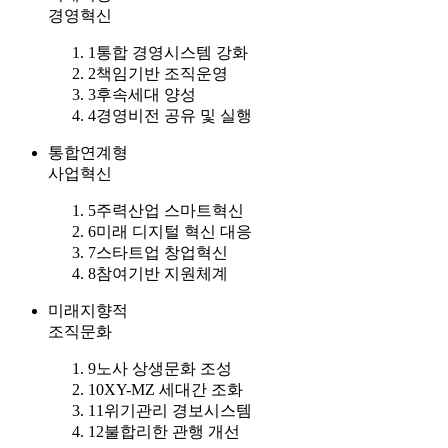
경영혁신
1
통합 경영시스템 강화
2
책임기반 조직운영
3
후속세대 양성
4
경영비전 공유 및 실행
통합연계형
사업혁신
5
주력산업 스마트혁신
6
미래 디지털 혁신 대응
7
스타트업 창업혁신
8
참여기반 지원체계
미래지향적
조직문화
9
노사 상생문화 조성
10
XY-MZ 세대간 조화
11
위기관리 경보시스템
12
불합리한 관행 개선