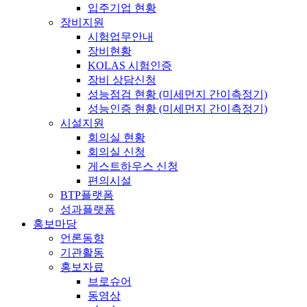
입주기업 현황
장비지원
시험업무안내
장비현황
KOLAS 시험인증
장비 상담신청
성능점검 현황 (미세먼지 간이측정기)
성능인증 현황 (미세먼지 간이측정기)
시설지원
회의실 현황
회의실 신청
게스트하우스 신청
편의시설
BTP플랫폼
성과플랫폼
홍보마당
언론동향
기관활동
홍보자료
브로슈어
동영상