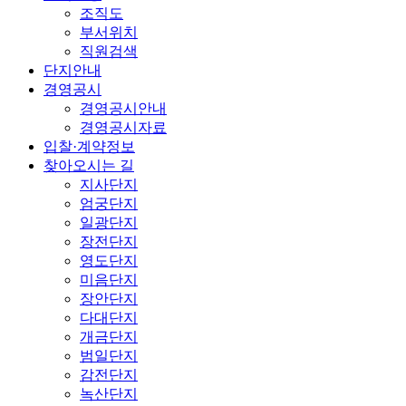
조직도
부서위치
직원검색
단지안내
경영공시
경영공시안내
경영공시자료
입찰·계약정보
찾아오시는 길
지사단지
엄궁단지
일광단지
장전단지
영도단지
미음단지
장안단지
다대단지
개금단지
범일단지
감전단지
녹산단지