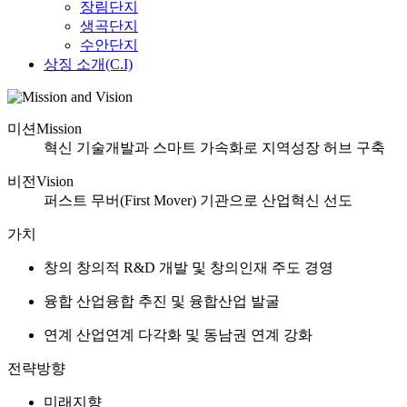
장림단지
생곡단지
수안단지
상징 소개(C.I)
미션
Mission
혁신 기술개발과 스마트 가속화로 지역성장 허브 구축
비전
Vision
퍼스트 무버(First Mover) 기관으로 산업혁신 선도
가치
창의
창의적 R&D 개발 및
창의인재 주도 경영
융합
산업융합 추진 및
융합산업 발굴
연계
산업연계 다각화 및
동남권 연계 강화
전략방향
미래지향