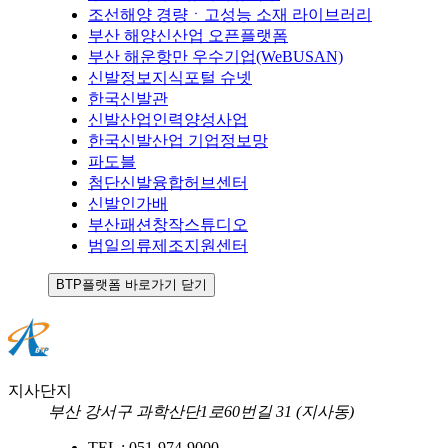
조선해양 경량ㆍ고성능 소재 라이브러리
부산 해양신산업 오픈플랫폼
부산 해운항만 우수기업(WeBUSAN)
신발정보지식포털 슈넷
한국신발관
신발산업인력양성사업
한국신발산업 기업정보망
파도블
첨단신발융합허브센터
신발인가배
부산패션창작스튜디오
범일의류제조지원센터
BTP플랫폼 바로가기 닫기
지사단지
부산 강서구 과학산단1로60번길 31 (지사동)
TEL :
051-974-9000