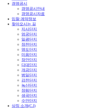
경영공시
경영공시안내
경영공시자료
입찰·계약정보
찾아오시는 길
지사단지
엄궁단지
일광단지
장전단지
영도단지
미음단지
장안단지
다대단지
개금단지
범일단지
감전단지
녹산단지
장림단지
생곡단지
수안단지
상징 소개(C.I)