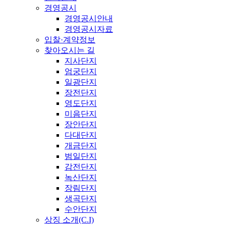
경영공시
경영공시안내
경영공시자료
입찰·계약정보
찾아오시는 길
지사단지
엄궁단지
일광단지
장전단지
영도단지
미음단지
장안단지
다대단지
개금단지
범일단지
감전단지
녹산단지
장림단지
생곡단지
수안단지
상징 소개(C.I)