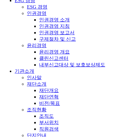
ESG 경영
ESG 경영
인권경영
인권경영 소개
인권경영 지침
인권경영 보고서
구제절차 및 신고
윤리경영
윤리경영 개요
클린신고센터
내부신고대상 및 보호보상제도
기관소개
인사말
재단소개
재단개요
재단연혁
비전/목표
조직현황
조직도
부서위치
직원검색
단지안내