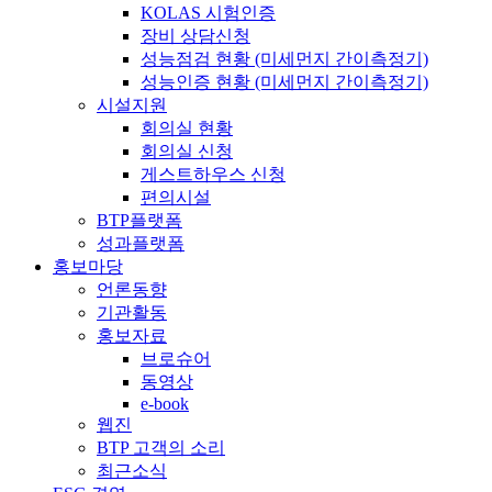
KOLAS 시험인증
장비 상담신청
성능점검 현황 (미세먼지 간이측정기)
성능인증 현황 (미세먼지 간이측정기)
시설지원
회의실 현황
회의실 신청
게스트하우스 신청
편의시설
BTP플랫폼
성과플랫폼
홍보마당
언론동향
기관활동
홍보자료
브로슈어
동영상
e-book
웹진
BTP 고객의 소리
최근소식