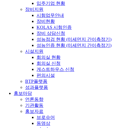
입주기업 현황
장비지원
시험업무안내
장비현황
KOLAS 시험인증
장비 상담신청
성능점검 현황 (미세먼지 간이측정기)
성능인증 현황 (미세먼지 간이측정기)
시설지원
회의실 현황
회의실 신청
게스트하우스 신청
편의시설
BTP플랫폼
성과플랫폼
홍보마당
언론동향
기관활동
홍보자료
브로슈어
동영상