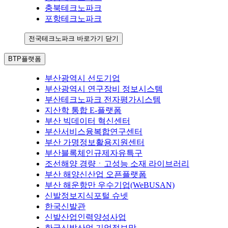
충북테크노파크
포항테크노파크
전국테크노파크 바로가기 닫기
BTP플랫폼
부산광역시 선도기업
부산광역시 연구장비 정보시스템
부산테크노파크 전자평가시스템
지산학 통합 E-플랫폼
부산 빅데이터 혁신센터
부산서비스융복합연구센터
부산 가명정보활용지원센터
부산블록체인규제자유특구
조선해양 경량ㆍ고성능 소재 라이브러리
부산 해양신산업 오픈플랫폼
부산 해운항만 우수기업(WeBUSAN)
신발정보지식포털 슈넷
한국신발관
신발산업인력양성사업
한국신발산업 기업정보망