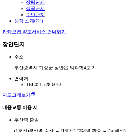
장림단지
생곡단지
수안단지
상징 소개(C.I)
카카오맵 약도서비스 건너뛰기
장안단지
주소
부산광역시 기장군 장안읍 의과학4로 2
연락처
TEL
051-728-6013
지도크게보기
대중교통 이용 시
부산역 출발
(1호선)부산역 승차 → (1호선) 교대역 환승 → (동해선)