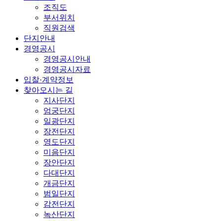
조직도
부서위치
직원검색
단지안내
경영공시
경영공시안내
경영공시자료
입찰·계약정보
찾아오시는 길
지사단지
엄궁단지
일광단지
장전단지
영도단지
미음단지
장안단지
다대단지
개금단지
범일단지
감전단지
녹산단지