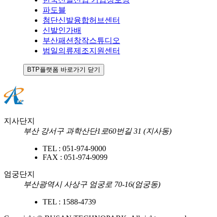
파도블
첨단신발융합허브센터
신발인가배
부산패션창작스튜디오
범일의류제조지원센터
BTP플랫폼 바로가기 닫기
지사단지
부산 강서구 과학산단1로60번길 31 (지사동)
TEL :
051-974-9000
FAX :
051-974-9099
엄궁단지
부산광역시 사상구 엄궁로 70-16(엄궁동)
TEL :
1588-4739